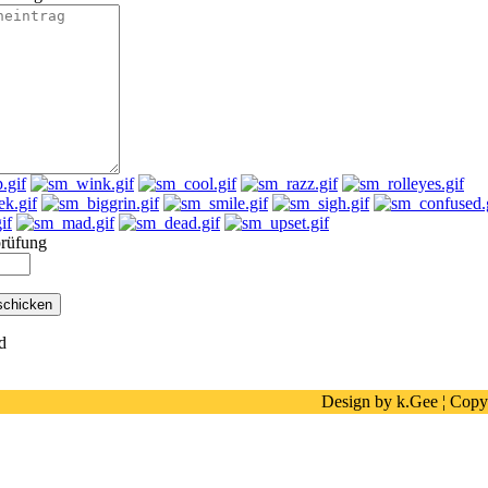
rüfung
ld
Design by k.Gee ¦ Copy