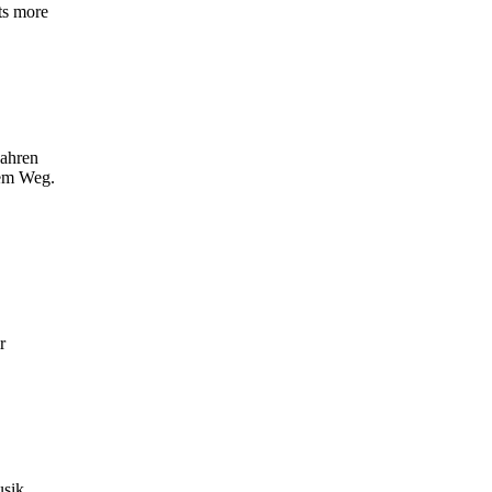
ots more
Jahren
nem Weg.
r
sik,