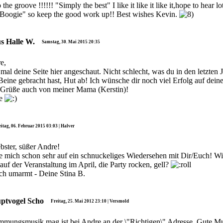
the groove !!!!!! "Simply the best" I like it like it like it,hope to hear l
 Boogie" so keep the good work up!! Best wishes Kevin.
us Halle W.
Samstag, 30. Mai 2015 20:35
e,
mal deine Seite hier angeschaut. Nicht schlecht, was du in den letzten 
 Beine gebracht hast, Hut ab! Ich wünsche dir noch viel Erfolg auf dei
Grüße auch von meiner Mama (Kerstin)!
ye
eitag, 06. Februar 2015 03:03 | Halver
bster, süßer Andre!
ue mich schon sehr auf ein schnuckeliges Wiedersehen mit Dir/Euch! Wi
uf der Veranstaltung im April, die Party rocken, gell?
ch umarmt - Deine Stina B.
ptvogel Scho
Freitag, 25. Mai 2012 23:10 | Versmold
mmungsmusik mag ist bei Andre an der \"Richtigen\" Adresse. Gute Mu