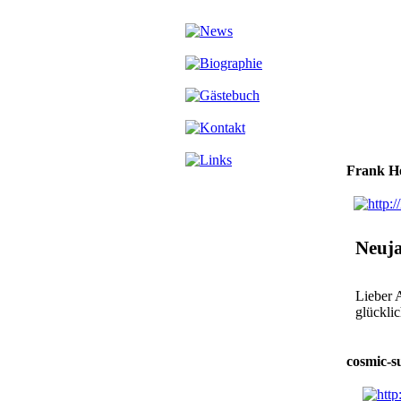
Frank H
Neuja
Lieber 
glückli
cosmic-s