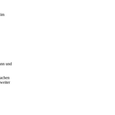
 im
ann und
Sachen
 weiter