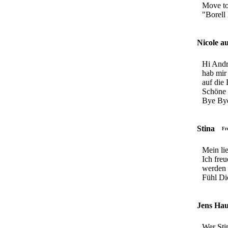
Move to 
"Borell
Nicole a
Hi Andr
hab mir 
auf die
Schöne 
Bye B
Stina
Fr
Mein lie
Ich fre
werden a
Fühl Di
Jens Hau
Wer Sti