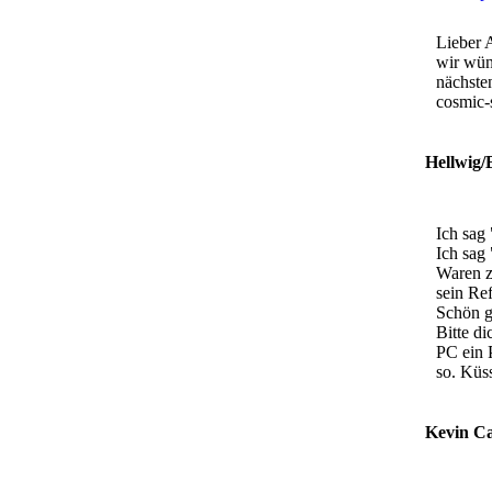
Lieber 
wir wün
nächsten
cosmic-
Hellwig/
Ich sag 
Ich sag 
Waren z
sein Ref
Schön g
Bitte di
PC ein P
so. Küs
Kevin Ca