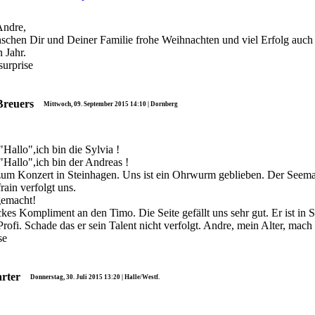
Andre,
schen Dir und Deiner Familie frohe Weihnachten und viel Erfolg auch
 Jahr.
surprise
Breuers
Mittwoch, 09. September 2015 14:10 | Dornberg
"Hallo",ich bin die Sylvia !
"Hallo",ich bin der Andreas !
um Konzert in Steinhagen. Uns ist ein Ohrwurm geblieben. Der Seem
rain verfolgt uns.
emacht!
ckes Kompliment an den Timo. Die Seite gefällt uns sehr gut. Er ist in 
rofi. Schade das er sein Talent nicht verfolgt. Andre, mein Alter, mach
se
rter
Donnerstag, 30. Juli 2015 13:20 | Halle/Westf.